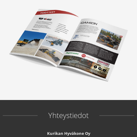
0
,
0
0
€
Yhteystiedot
Kurikan Hyväkone Oy