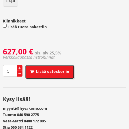
1 kpl
Kiinnikkeet
Lisää tuote pakettiin
627,00
€
sis. alv 25,5%
CAMION sorakauha kevyt määrä
Kysy lisää!
myynti@hyvakone.com
Tuomo
040 590 2775
Vesa-Matti
0400 172 005
Stig
050 534 1122