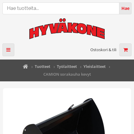
Hae
Hae
tuotteita...
Ostoskori & tili
›
Tuotteet
›
Työlaitteet
›
Yleislaitteet
›
CAMION sorakauha kevyt