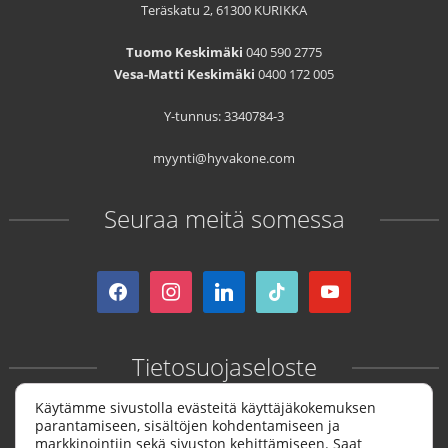
Teräskatu 2, 61300 KURIKKA
Tuomo Keskimäki
040 590 2775
Vesa-Matti Keskimäki
0400 172 005
Y-tunnus: 3340784-3
myynti@hyvakone.com
Seuraa meitä somessa
facebook
instagram
linkedin
tiktok
youtube
Tietosuojaseloste
Käytämme sivustolla evästeitä käyttäjäkokemuksen
parantamiseen, sisältöjen kohdentamiseen ja
Rekisteri- ja tietosuojaseloste »
markkinointiin sekä sivuston kehittämiseen. Saat