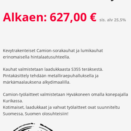
Alkaen:
627,00
€
sis. alv 25,5%
Kevytrakenteiset Camion-sorakauhat ja lumikauhat
erinomaisella hintalaatusuhteella.
Kauhat valmistetaan laadukkaasta S355 teräksestä.
Pintakäsittely tehdään metalliraepuhalluksella ja
märkämaalauksena alkydimaalilla.
Camion-työlaitteet valmistetaan Hyväkoneen omalla konepajalla
Kurikassa.
Kotimaiset, laadukkaat ja vahvat työlaitteet ovat suunniteltu
Suomessa, Suomen olosuhteisiin!