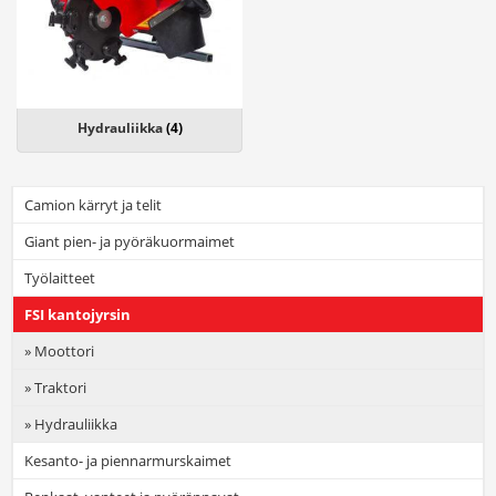
Hydrauliikka
(4)
Camion kärryt ja telit
Giant pien- ja pyöräkuormaimet
Työlaitteet
FSI kantojyrsin
Moottori
Traktori
Hydrauliikka
Kesanto- ja piennarmurskaimet