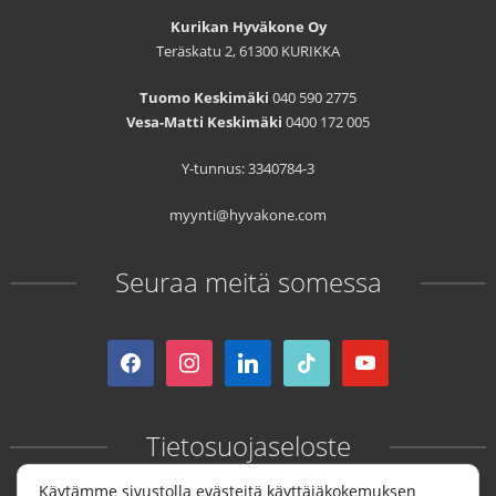
Kurikan Hyväkone Oy
Teräskatu 2, 61300 KURIKKA
Tuomo Keskimäki
040 590 2775
Vesa-Matti Keskimäki
0400 172 005
Y-tunnus: 3340784-3
myynti@hyvakone.com
Seuraa meitä somessa
facebook
instagram
linkedin
tiktok
youtube
Tietosuojaseloste
Käytämme sivustolla evästeitä käyttäjäkokemuksen