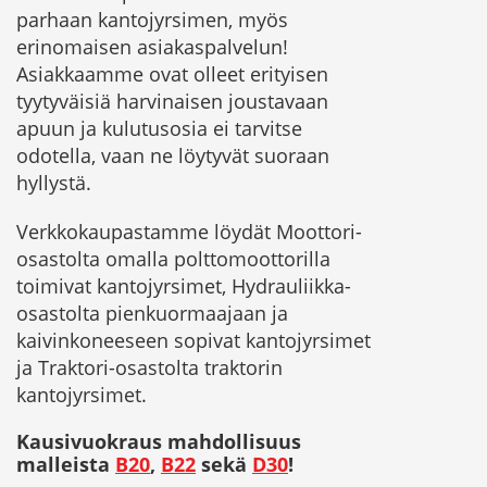
parhaan kantojyrsimen, myös
erinomaisen asiakaspalvelun!
Asiakkaamme ovat olleet erityisen
tyytyväisiä harvinaisen joustavaan
apuun ja kulutusosia ei tarvitse
odotella, vaan ne löytyvät suoraan
hyllystä.
Verkkokaupastamme löydät Moottori-
osastolta omalla polttomoottorilla
toimivat kantojyrsimet, Hydrauliikka-
osastolta pienkuormaajaan ja
kaivinkoneeseen sopivat kantojyrsimet
ja Traktori-osastolta traktorin
kantojyrsimet.
Kausivuokraus mahdollisuus
malleista
B20
,
B22
sekä
D30
!