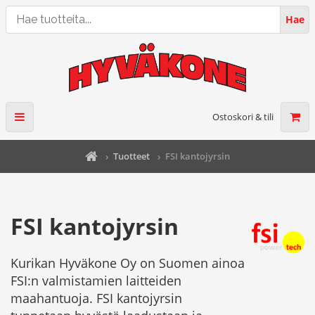
Hae
Hae
tuotteita...
Ostoskori & tili
›
Tuotteet
›
FSI kantojyrsin
FSI kantojyrsin
Kurikan Hyväkone Oy on Suomen ainoa
FSI:n valmistamien laitteiden
maahantuoja. FSI kantojyrsin