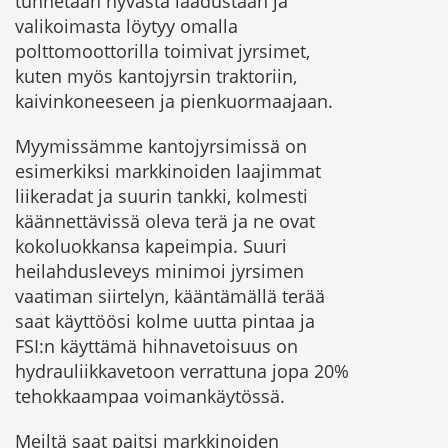
tunnetaan hyvästä laadustaan ja
valikoimasta löytyy omalla
polttomoottorilla toimivat jyrsimet,
kuten myös kantojyrsin traktoriin,
kaivinkoneeseen ja pienkuormaajaan.
Myymissämme kantojyrsimissä on
esimerkiksi markkinoiden laajimmat
liikeradat ja suurin tankki, kolmesti
käännettävissä oleva terä ja ne ovat
kokoluokkansa kapeimpia. Suuri
heilahdusleveys minimoi jyrsimen
vaatiman siirtelyn, kääntämällä terää
saat käyttöösi kolme uutta pintaa ja
FSI:n käyttämä hihnavetoisuus on
hydrauliikkavetoon verrattuna jopa 20%
tehokkaampaa voimankäytössä.
Meiltä saat paitsi markkinoiden