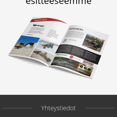
esitteeseemme
Yhteystiedot