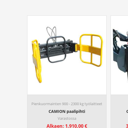
Pienkuormainten 900 - 2300 kg työlaitteet
CAMION paalipihti
Varastossa
Alkaen:
1.910,00
€