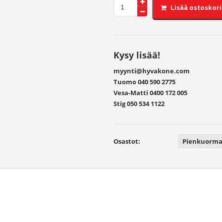
CAMION pienkuormaajan sora/ylei
Kysy lisää!
myynti@hyvakone.com
Tuomo
040 590 2775
Vesa-Matti
0400 172 005
Stig
050 534 1122
Osastot:
Pienkuormain