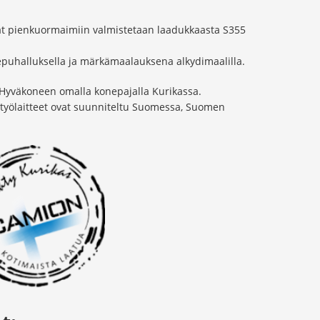
at pienkuormaimiin valmistetaan laadukkaasta S355
aepuhalluksella ja märkämaalauksena alkydimaalilla.
 Hyväkoneen omalla konepajalla Kurikassa.
t työlaitteet ovat suunniteltu Suomessa, Suomen