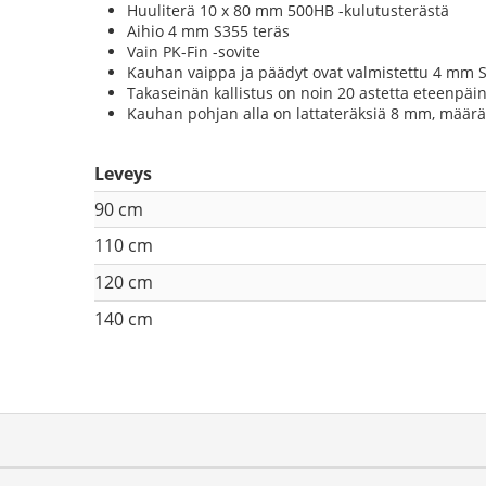
Huuliterä 10 x 80 mm 500HB -kulutusterästä
Aihio 4 mm S355 teräs
Vain PK-Fin -sovite
Kauhan vaippa ja päädyt ovat valmistettu 4 mm S
Takaseinän kallistus on noin 20 astetta eteenpäi
Kauhan pohjan alla on lattateräksiä 8 mm, määr
Leveys
90 cm
110 cm
120 cm
140 cm