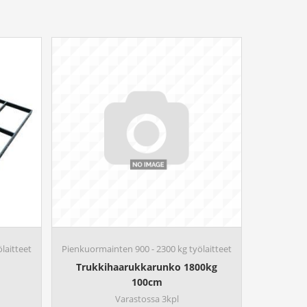
laitteet
Pienkuormainten 900 - 2300 kg työlaitteet
Trukkihaarukkarunko 1800kg
100cm
Varastossa 3kpl
H