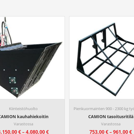
Kiinteistöhuolto
Pienkuormainten 900 - 2300 kg työ
CAMION kauhahiekoitin
CAMION tasoitusritilä
Varastossa
Varastossa
H
3.150,00
€
–
4.080,00
€
753,00
€
–
961,00
€