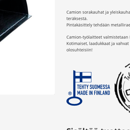
Camion sorakauhat ja yleiskauh
teräksestä.
Pintakäsittely tehdään metallir
Camion-työlaitteet valmistetaan
Kotimaiset, laadukkaat ja vahva
olosuhteisiin!