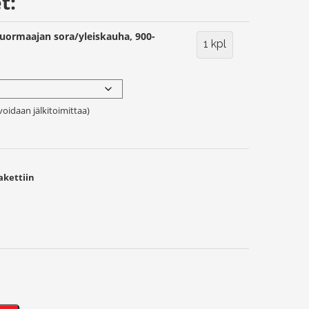
t:
ormaajan sora/yleiskauha, 900-
1 kpl
voidaan jälkitoimittaa)
akettiin