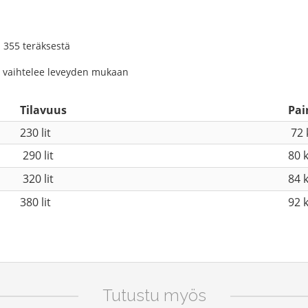
 355 teräksestä
n
ä vaihtelee leveyden mukaan
Tilavuus
Pai
230 lit
72 
290 lit
80 
320 lit
84 
380 lit
92 
Tutustu myös