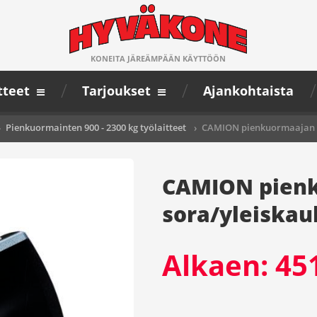
KONEITA JÄREÄMPÄÄN KÄYTTÖÖN
tteet
Tarjoukset
Ajankohtaista
›
Pienkuormainten 900 - 2300 kg työlaitteet
›
CAMION pienkuormaajan so
CAMION pien
sora/yleiskau
Alkaen:
45