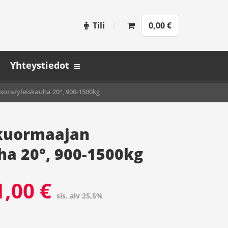
Tili
0,00
€
Yhteystiedot
ra/yleiskauha 20°, 900-1500kg
kuormaajan
ha 20°, 900-1500kg
1,00
€
sis. alv 25,5%