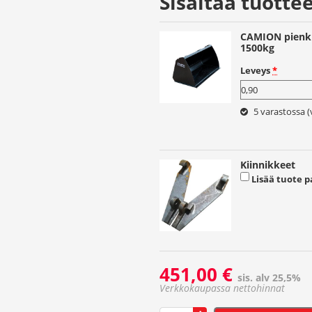
Sisältää tuottee
CAMION pienku
1500kg
Leveys
*
5 varastossa (
Kiinnikkeet
Lisää tuote p
451,00
€
sis. alv 25,5%