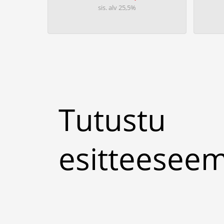
sis. alv 25,5%
Tutustu
esitteese