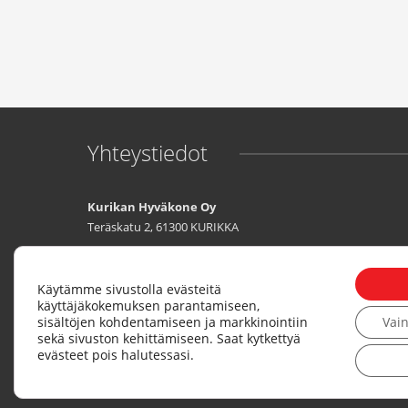
Yhteystiedot
Kurikan Hyväkone Oy
Teräskatu 2, 61300 KURIKKA
Tuomo Keskimäki
040 590 2775
Vesa-Matti Keskimäki
0400 172 005
Käytämme sivustolla evästeitä
käyttäjäkokemuksen parantamiseen,
sisältöjen kohdentamiseen ja markkinointiin
Vai
Y-tunnus: 3340784-3
sekä sivuston kehittämiseen. Saat kytkettyä
evästeet pois halutessasi.
myynti@hyvakone.com