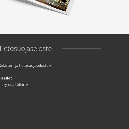
9
6
1
0
0
€
Tietosuojaseloste
Rekisteri- ja tietosuojaseloste »
Sisällöt
Siirry sisältöihin »