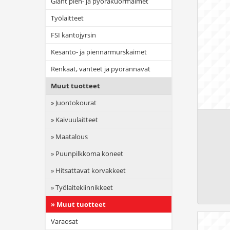
Giant pien- ja pyöräkuormaimet
Työlaitteet
FSI kantojyrsin
Kesanto- ja piennarmurskaimet
Renkaat, vanteet ja pyörännavat
Muut tuotteet
Juontokourat
Kaivuulaitteet
Maatalous
Puunpilkkoma koneet
Hitsattavat korvakkeet
Työlaitekiinnikkeet
Muut tuotteet
Varaosat