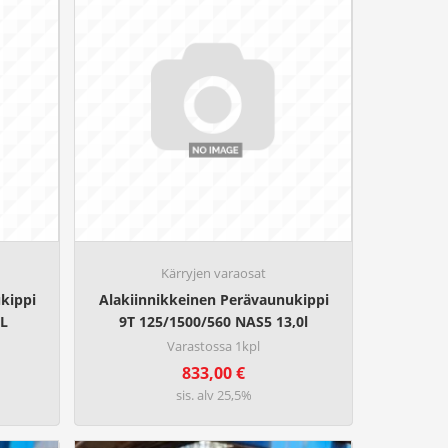
Kärryjen varaosat
kippi
Alakiinnikkeinen Perävaunukippi
L
9T 125/1500/560 NAS5 13,0l
Varastossa 1kpl
833,00
€
sis. alv 25,5%