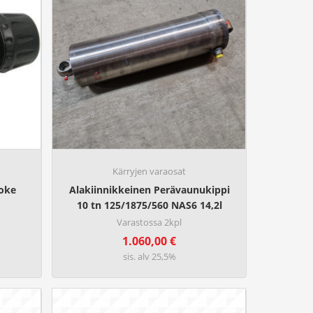
Kärryjen varaosat
toke
Alakiinnikkeinen Perävaunukippi
10 tn 125/1875/560 NAS6 14,2l
Varastossa 2kpl
1.060,00
€
sis. alv 25,5%