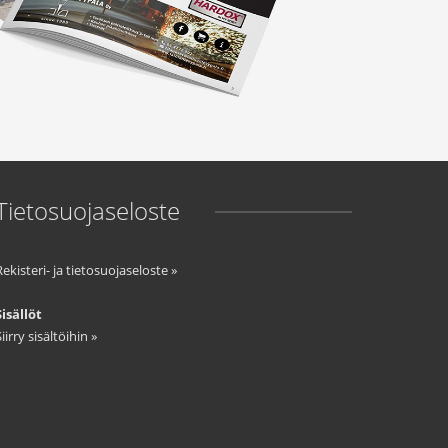
Tietosuojaseloste
Rekisteri- ja tietosuojaseloste »
Sisällöt
Siirry sisältöihin »