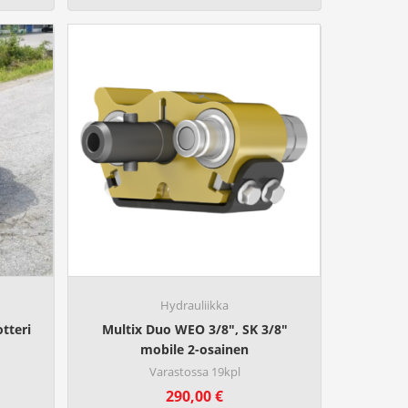
0
0
€
Hydrauliikka
tteri
Multix Duo WEO 3/8", SK 3/8"
mobile 2-osainen
Varastossa 19kpl
290,00
€