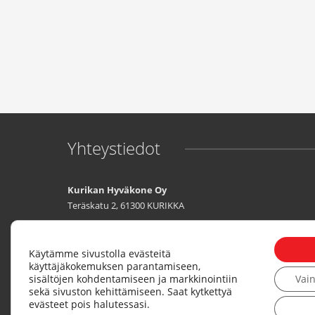
Yhteystiedot
Kurikan Hyväkone Oy
Teräskatu 2, 61300 KURIKKA
Tuomo Keskimäki
040 590 2775
Vesa-Matti Keskimäki
0400 172 005
Käytämme sivustolla evästeitä
käyttäjäkokemuksen parantamiseen,
sisältöjen kohdentamiseen ja markkinointiin
Vai
Y-tunnus: 3340784-3
sekä sivuston kehittämiseen. Saat kytkettyä
evästeet pois halutessasi.
myynti@hyvakone.com