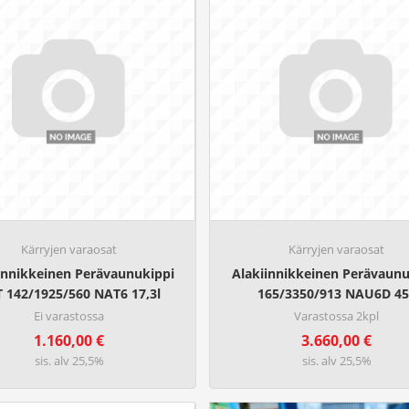
Kärryjen varaosat
Kärryjen varaosat
innikkeinen Perävaunukippi
Alakiinnikkeinen Perävaunu
T 142/1925/560 NAT6 17,3l
165/3350/913 NAU6D 45
Ei varastossa
Varastossa 2kpl
1.160,00
€
3.660,00
€
sis. alv 25,5%
sis. alv 25,5%