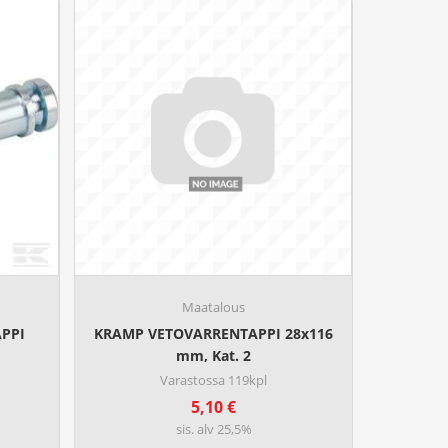
a
l
u
o
k
k
a
:
7
7
,
6
0
Maatalous
€
PPI
KRAMP VETOVARRENTAPPI 28x116
-
mm, Kat. 2
2
Varastossa 119kpl
4
5,10
€
8
sis. alv 25,5%
,