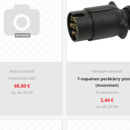
Muut tuotteet
Kärryjen varaosat
Varastossa 2kpl
7-napainen peräkärry pis
(muovinen)
68,80
€
sis. alv 25,5%
Ei varastossa
3,44
€
sis. alv 25,5%