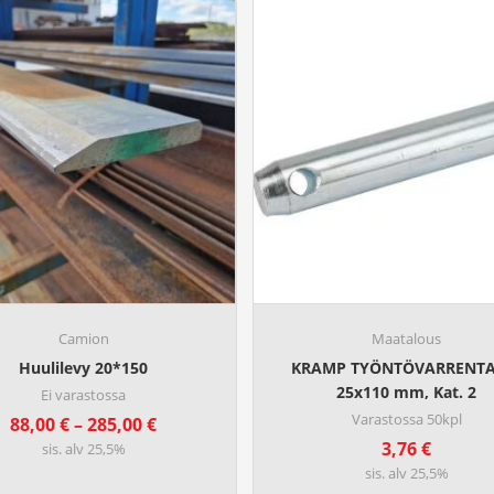
a
l
u
o
k
k
a
:
3
9
,
6
0
Camion
Maatalous
€
Huulilevy 20*150
KRAMP TYÖNTÖVARRENTA
-
25x110 mm, Kat. 2
Ei varastossa
1
Varastossa 50kpl
H
88,00
€
–
285,00
€
0
i
3,76
€
sis. alv 25,5%
6
n
sis. alv 25,5%
,