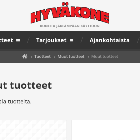
KONEITA JÄREÄMPÄÄN KÄYTTÖÖN
tteet
Tarjoukset
Ajankohtaista
›
Tuotteet
›
Muut tuotteet
›
Muut tuotteet
t tuotteet
ia tuotteita.