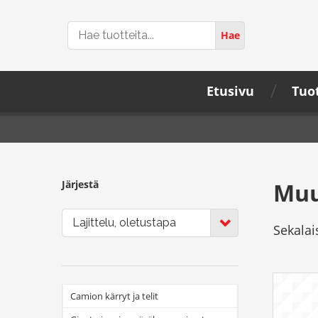
Hae
Hae
tuotteita...
Etusivu
Tuo
Järjestä
Muu
Lajittelu, oletustapa
Sekalais
Camion kärryt ja telit