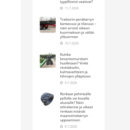
tyypillisesti vaativat?
11.7.2026
Traktorin peräkärryn
kantavuus ja tilavuus –
näin arvioit oikean
kuormakoon ja vältät
ylikuorman
10.7.2026
Kuinka
kesantomurskain
huolletaan? Vinkit
nivelakselin,
kulmavaihteen ja
hihnojen ylläpitoon
9.7.2026
Renkaat pehmeälle
pellolle vai kovalle
alustalle? Näin
telirakenne ja oikeat
renkaat estävät
maansiirtokärryn
uppoamisen
8.7.2026