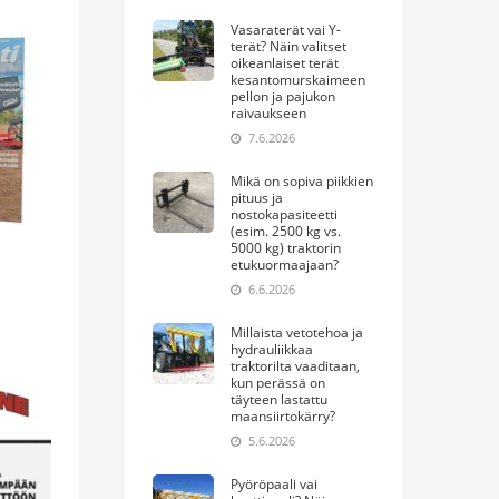
Vasaraterät vai Y-
terät? Näin valitset
oikeanlaiset terät
kesantomurskaimeen
pellon ja pajukon
raivaukseen
7.6.2026
Mikä on sopiva piikkien
pituus ja
nostokapasiteetti
(esim. 2500 kg vs.
5000 kg) traktorin
etukuormaajaan?
6.6.2026
Millaista vetotehoa ja
hydrauliikkaa
traktorilta vaaditaan,
kun perässä on
täyteen lastattu
maansiirtokärry?
5.6.2026
Pyöröpaali vai