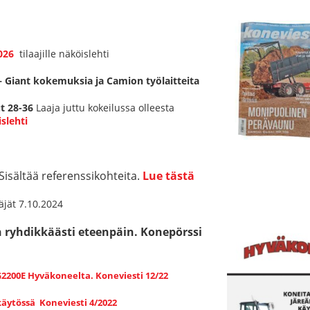
026
tilaajille näköislehti
Giant kokemuksia ja Camion työlaitteita
t 28-36
Laaja juttu kokeilussa olleesta
islehti
Sisältää referenssikohteita.
Lue tästä
äjät 7.10.2024
 ryhdikkäästi eteenpäin. Konepörssi
2200E Hyväkoneelta. Koneviesti 12/22
äytössä Koneviesti 4/2022