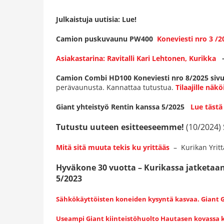
Julkaistuja uutisia: Lue!
Camion puskuvaunu PW400
Koneviesti nro 3 /2
Asiakastarina: Ravitalli Kari Lehtonen, Kurikka
– 
Camion Combi HD100 Koneviesti nro 8/2025 sivu
perävaunusta. Kannattaa tutustua.
Tilaajille näkö
Giant yhteistyö Rentin kanssa 5/2025
Lue tästä
Tutustu uuteen esitteeseemme!
(10/2024) 
Mitä
sitä muuta tekis ku yrittääs
– Kurikan Yritt
Hyväkone 30 vuotta – Kurikassa jatketaan
5/2023
Sähkökäyttöisten koneiden kysyntä kasvaa. Giant G
Useampi Giant kiinteistöhuolto Hautasen kovassa k