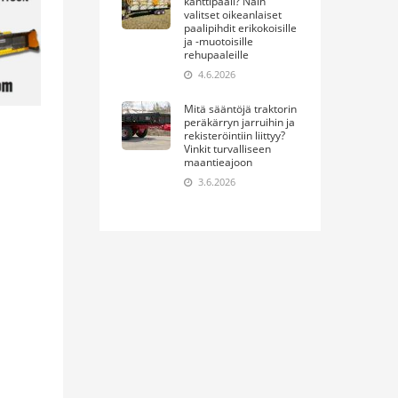
kanttipaali? Näin
valitset oikeanlaiset
paalipihdit erikokoisille
ja -muotoisille
rehupaaleille
4.6.2026
Mitä sääntöjä traktorin
peräkärryn jarruihin ja
rekisteröintiin liittyy?
Vinkit turvalliseen
maantieajoon
3.6.2026