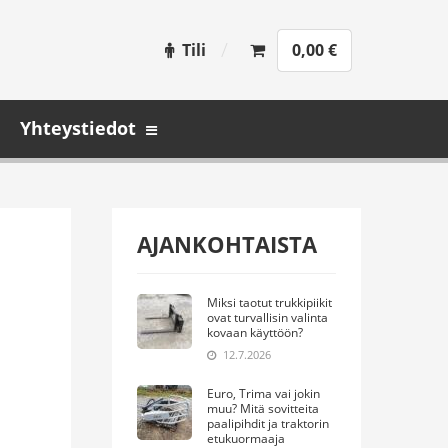
Tili
0,00
€
Yhteystiedot
AJANKOHTAISTA
Miksi taotut trukkipiikit
ovat turvallisin valinta
kovaan käyttöön?
12.7.2026
Euro, Trima vai jokin
muu? Mitä sovitteita
paalipihdit ja traktorin
etukuormaaja