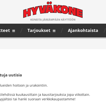
KONEITA JÄREÄMPÄÄN KÄYTTÖÖN
tteet
Tarjoukset
Ajankohtaista
tuja uutisia
lueiden hoitoon ja urakointiin.
dissä kuukausittain ja kausitarjouksia jopa viikottain.
myyjältäsi tai hanki suoraan verkkokaupastamme!