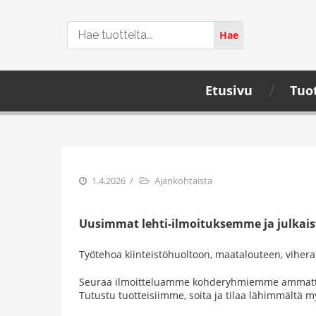
Hae
Hae
tuotteita...
Etusivu
Tuo
1.4.2026
Ajankohtaista
Uusimmat lehti-ilmoituksemme ja julkais
Työtehoa kiinteistöhuoltoon, maatalouteen, vihera
Seuraa ilmoitteluamme kohderyhmiemme ammattileh
Tutustu tuotteisiimme, soita ja tilaa lähimmältä 