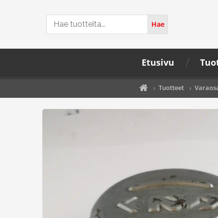
Hae
Hae
tuotteita...
Etusivu
Tuo
›
Tuotteet
›
Varaos