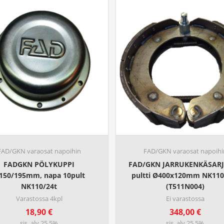
FAD/GKN varaosat napoihin
FAD/GKN varaosat napoihi
FADGKN PÖLYKUPPI
FAD/GKN JARRUKENKÄSARJ
150/195mm, napa 10pult
pultti Ø400x120mm NK110
NK110/24t
(T511N004)
Varastossa 4kpl
Ei varastossa
18,90
€
348,00
€
sis. alv 25,5%
sis. alv 25,5%