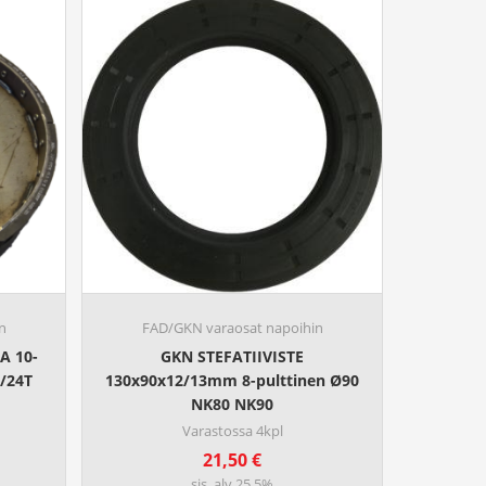
n
FAD/GKN varaosat napoihin
A 10-
GKN STEFATIIVISTE
/24T
130x90x12/13mm 8-pulttinen Ø90
NK80 NK90
Varastossa 4kpl
21,50
€
sis. alv 25,5%