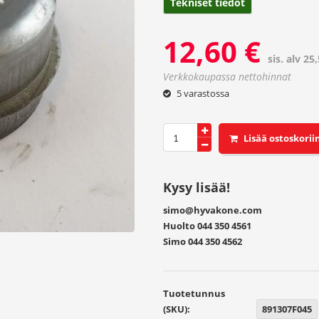
Tekniset tiedot
12,60
€
sis. alv 25
5 varastossa
FAD/GKN
PÖLYKUPPI
Ø
62
Kysy lisää!
mm,
napa
simo@hyvakone.com
5
Huolto 044 350 4561
pult
Simo 044 350 4562
Ø
60
mm
Tuotetunnus
määrä
(SKU):
891307F045