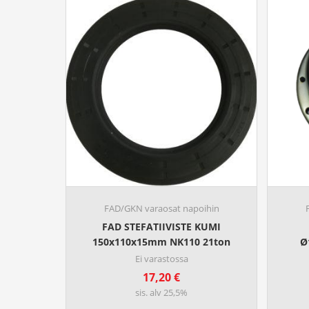
FAD/GKN varaosat napoihin
FAD STEFATIIVISTE KUMI
150x110x15mm NK110 21ton
Ø
Ei varastossa
17,20
€
sis. alv 25,5%