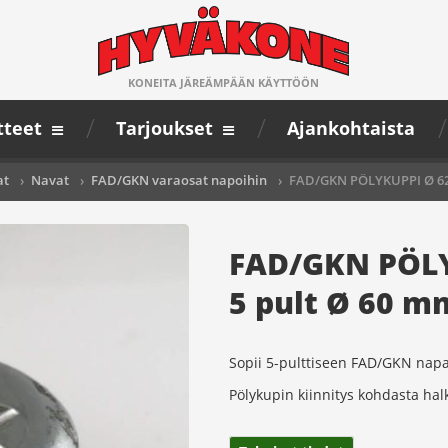
KONEITA JÄREÄMPÄÄN KÄYTTÖÖN
tteet
Tarjoukset
Ajankohtaista
at
›
Navat
›
FAD/GKN varaosat napoihin
›
FAD/GKN PÖLYKUPPI Ø 62
FAD/GKN PÖLY
5 pult Ø 60 m
Sopii 5-pulttiseen FAD/GKN napa
Pölykupin kiinnitys kohdasta hal