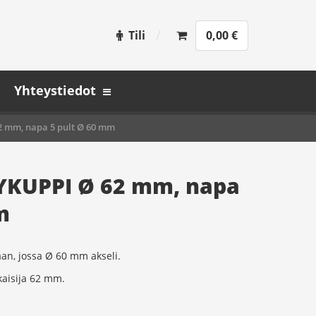
Tili
0,00
€
Yhteystiedot
 mm, napa 5 pult Ø 60 mm
KUPPI Ø 62 mm, napa
m
an, jossa Ø 60 mm akseli.
kaisija 62 mm.