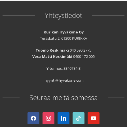
Yhteystiedot
Kurikan Hyväkone Oy
Teräskatu 2, 61300 KURIKKA
Tuomo Keskimäki
040 590 2775
Vesa-Matti Keskimäki
0400 172 005
Y-tunnus: 3340784-3
myynti@hyvakone.com
Seuraa meitä somessa
facebook
instagram
linkedin
tiktok
youtube