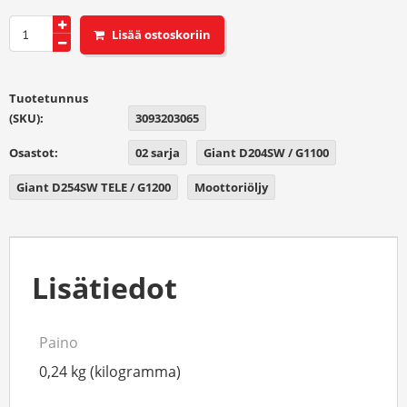
Kubota
moottoriöljyn
suodatin
D204
Tuotetunnus
D254
(SKU):
3093203065
ERILLISEEN
SUODATINJALKAAN
Osastot:
02 sarja
Giant D204SW / G1100
määrä
Giant D254SW TELE / G1200
Moottoriöljy
Lisätiedot
Paino
0,24 kg (kilogramma)