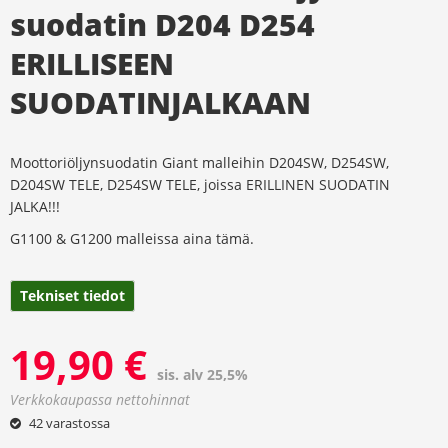
suodatin D204 D254
ERILLISEEN
SUODATINJALKAAN
Moottoriöljynsuodatin Giant malleihin D204SW, D254SW,
D204SW TELE, D254SW TELE, joissa ERILLINEN SUODATIN
JALKA!!!
G1100 & G1200 malleissa aina tämä.
Tekniset tiedot
19,90
€
sis. alv 25,5%
42 varastossa