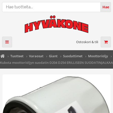
Hae
Hae
tuotteita...
Ostoskori & tili
›
Tuotteet
›
Varaosat
›
Giant
›
Suodattimet
›
Moottoriöljy
›
Kubota moottoriöljyn suodatin D204 D254 ERILLISEEN SUODATINJALKA