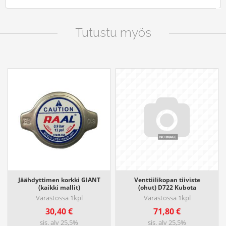
Tutustu myös
Jäähdyttimen korkki GIANT
Venttiilikopan tiiviste
(kaikki mallit)
(ohut) D722 Kubota
Varastossa 1kpl
Varastossa 1kpl
30,40
€
71,80
€
sis. alv 25,5%
sis. alv 25,5%