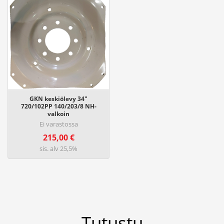
2
2
4
,
0
0
€
GKN keskiölevy 34"
720/102PP 140/203/8 NH-
valkoin
Ei varastossa
215,00
€
sis. alv 25,5%
Tutustu