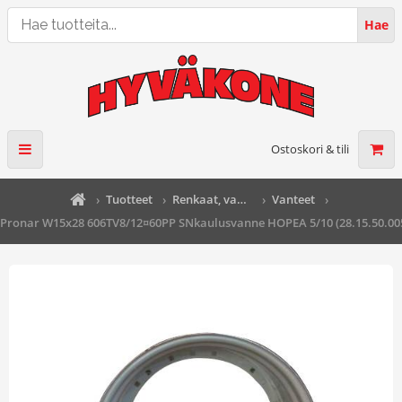
Hae
Hae
tuotteita...
Ostoskori & tili
›
Tuotteet
›
Renkaat, vanteet ja pyörännavat
›
Vanteet
›
Pronar W15x28 606TV8/12¤60PP SNkaulusvanne HOPEA 5/10 (28.15.50.00