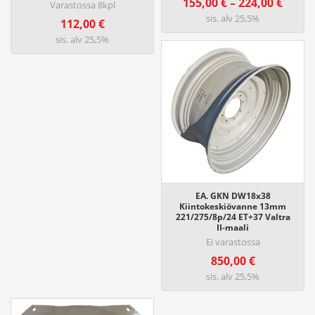
H
155,00
€
–
224,00
€
Varastossa 8kpl
i
sis. alv 25,5%
112,00
€
n
sis. alv 25,5%
t
a
l
u
o
k
k
a
:
1
EA. GKN DW18x38
5
Kiintokeskiövanne 13mm
221/275/8p/24 ET+37 Valtra
5
II-maali
,
Ei varastossa
0
850,00
€
0
sis. alv 25,5%
€
-