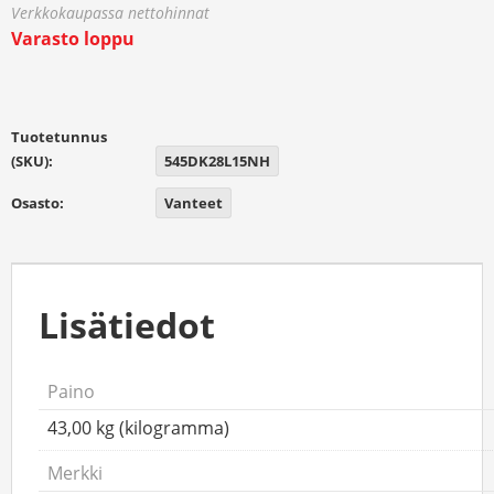
Varasto loppu
Tuotetunnus
(SKU):
545DK28L15NH
Osasto:
Vanteet
Lisätiedot
Paino
43,00 kg (kilogramma)
Merkki