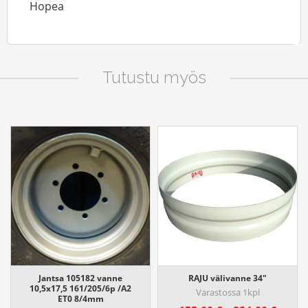
Hopea
Tutustu myös
Jantsa 105182 vanne
RAJU välivanne 34"
10,5x17,5 161/205/6p /A2
Varastossa 1kpl
ET0 8/4mm