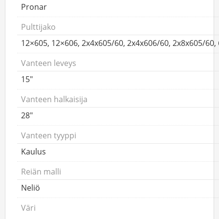
Pronar
Pulttijako
12×605, 12×606, 2x4x605/60, 2x4x606/60, 2x8x605/60,
Vanteen leveys
15"
Vanteen halkaisija
28"
Vanteen tyyppi
Kaulus
Reiän malli
Neliö
Väri