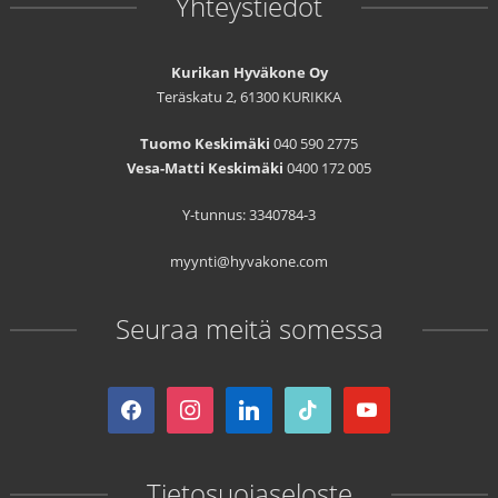
Yhteystiedot
Kurikan Hyväkone Oy
Teräskatu 2, 61300 KURIKKA
Tuomo Keskimäki
040 590 2775
Vesa-Matti Keskimäki
0400 172 005
Y-tunnus: 3340784-3
myynti@hyvakone.com
Seuraa meitä somessa
facebook
instagram
linkedin
tiktok
youtube
Tietosuojaseloste