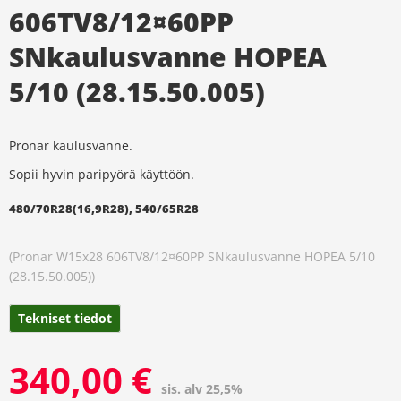
606TV8/12¤60PP
SNkaulusvanne HOPEA
5/10 (28.15.50.005)
Pronar kaulusvanne.
Sopii hyvin paripyörä käyttöön.
480/70R28(16,9R28),
540/65R28
(Pronar W15x28 606TV8/12¤60PP SNkaulusvanne HOPEA 5/10
(28.15.50.005))
Tekniset tiedot
340,00
€
sis. alv 25,5%