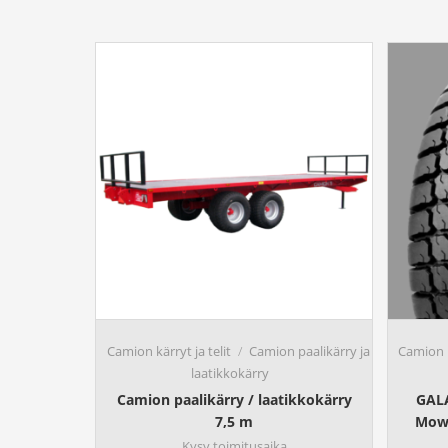
Camion kärryt ja telit
Camion paalikärry ja
Camion 
laatikkokärry
Camion paalikärry / laatikkokärry
GALA
7,5 m
Mow 
Kysy toimitusaika