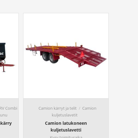
RV Combi
Camion kärryt ja telit
Camion
aunu
kuljetuslavetit
akärry
Camion latukoneen
kuljetuslavetti
Kysy toimitusaika