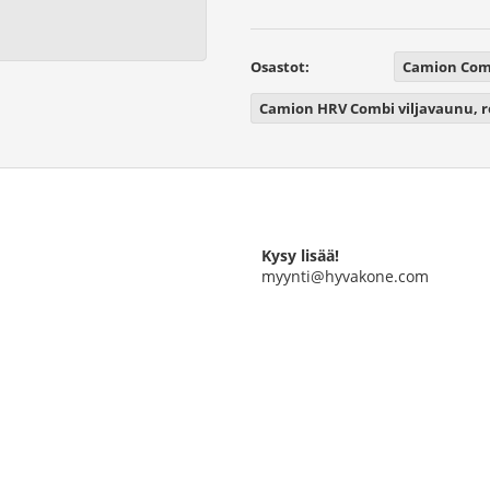
Osastot:
Camion Comb
Camion HRV Combi viljavaunu, 
Kysy lisää!
myynti@hyvakone.com