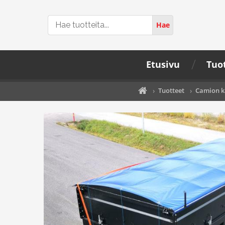
Hae
Hae
tuotteita...
Etusivu
Tuo
›
Tuotteet
›
Camion kä