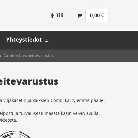
Tili
0,00
€
Yhteystiedot
›
Camion lavapeitevarustus
eitevarustus
 viljakasetin ja kaikkien Combi kärryjemme päälle.
elposti ja turvallisesti maasta käsin veivin avulla.
videosta.