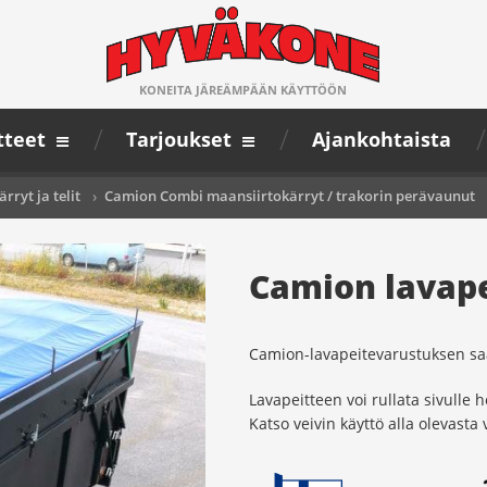
KONEITA JÄREÄMPÄÄN KÄYTTÖÖN
tteet
Tarjoukset
Ajankohtaista
rryt ja telit
›
Camion Combi maansiirtokärryt / trakorin perävaunut
Camion lavap
Camion-lavapeitevarustuksen saa
Lavapeitteen voi rullata sivulle h
Katso veivin käyttö alla olevasta 