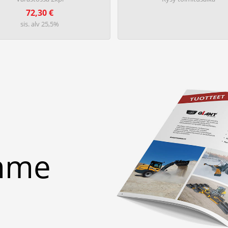
72,30
€
sis. alv 25,5%
emme