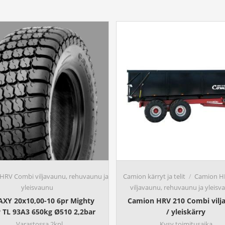
HRV Combi viljavaunu, rehuvaunu ja
Camion kärryt ja telit
Camion H
yleisvaunu
viljavaunu, rehuvaunu ja yleisv
XY 20x10,00-10 6pr Mighty
Camion HRV 210 Combi vilj
TL 93A3 650kg Ø510 2,2bar
/ yleiskärry
Varastossa 2kpl
Kysy toimitusaika