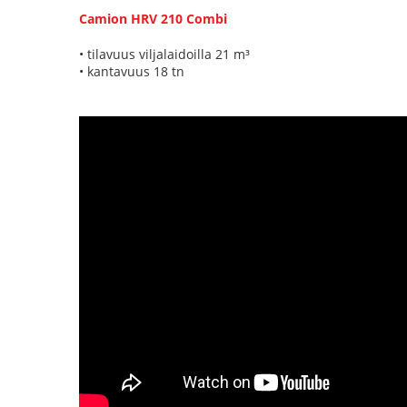
Camion HRV 210
Combi
• tilavuus viljalaidoilla 21 m³
• kantavuus 18 tn