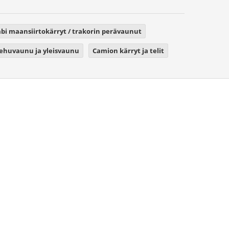
i maansiirtokärryt / trakorin perävaunut
rehuvaunu ja yleisvaunu
Camion kärryt ja telit